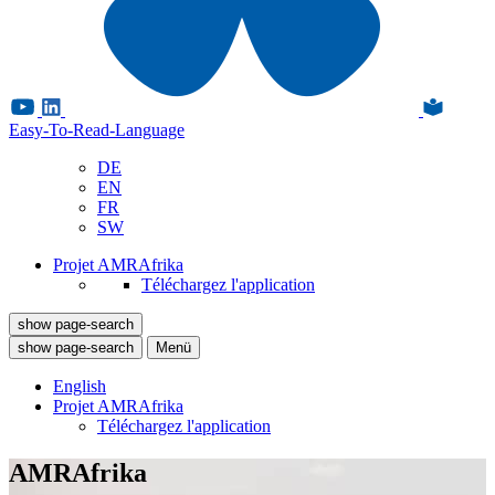
Easy-To-Read-Language
DE
EN
FR
SW
Projet AMRAfrika
Téléchargez l'application
show page-search
show page-search
Menü
English
Projet AMRAfrika
Téléchargez l'application
AMRAfrika